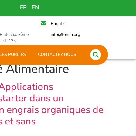
FR
EN
Email :
 Plateaux, 7ème
info@fonsti.org
ue L 133
LES PUBLIÉS
CONTACTEZ NOUS
é Alimentaire
 Applications
starter dans un
n engrais organiques de
s et sans