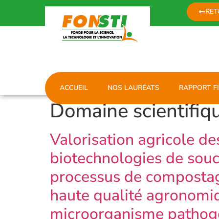
RET
ACCUEIL
NOS LAURÉATS
RAPPORT F
Domaine scientifiq
Valorisation agricole de
biotechnologies de souc
processus de compostage
haute qualité agronomiq
microorganisme pathog