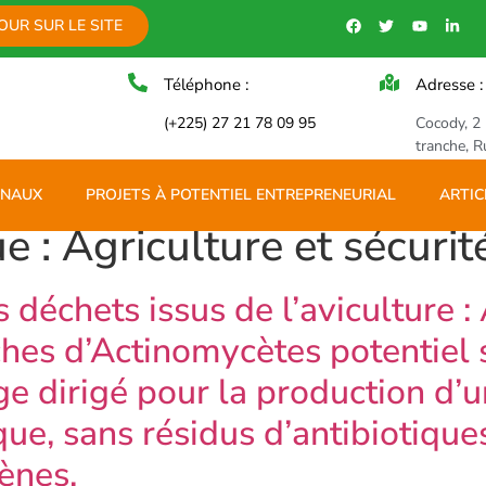
OUR SUR LE SITE
Téléphone :
Adresse :
(+225) 27 21 78 09 95
Cocody, 2
tranche, R
INAUX
PROJETS À POTENTIEL ENTREPRENEURIAL
ARTIC
ue :
Agriculture et sécurit
s déchets issus de l’aviculture :
hes d’Actinomycètes potentiel 
 dirigé pour la production d’u
ue, sans résidus d’antibiotique
ènes.